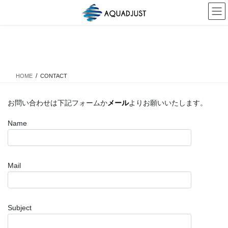
コ
ナ
ン
ビ
テ
ゲ
ン
ー
CONTACT
ツ
シ
へ
ョ
ス
ン
HOME
CONTACT
キ
に
ッ
移
プ
動
お問い合わせは下記フォームか
メール
よりお願いいたします。
Name
Mail
Subject